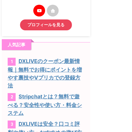
プロフィールを見る
人気記事
DXLIVEのクーポン最新情
1
報｜無料でお得にポイントを増
やす裏技やVプリカでの登録方
法
Stripchatとは？無料で遊
2
べる？安全性や使い方・料金シ
ステム
DXLIVEは安全？口コミ評
3