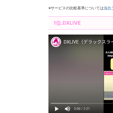
※サービスの比較基準については
海外
1位.DXLIVE